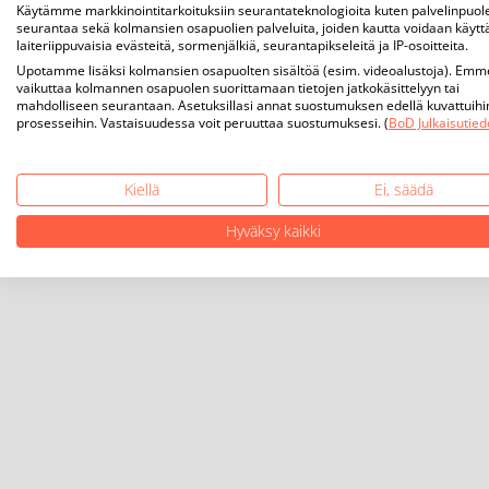
Käytämme markkinointitarkoituksiin seurantateknologioita kuten palvelinpuol
seurantaa sekä kolmansien osapuolien palveluita, joiden kautta voidaan käytt
laiteriippuvaisia evästeitä, sormenjälkiä, seurantapikseleitä ja IP-osoitteita.
Upotamme lisäksi kolmansien osapuolten sisältöä (esim. videoalustoja). Emm
vaikuttaa kolmannen osapuolen suorittamaan tietojen jatkokäsittelyyn tai
mahdolliseen seurantaan. Asetuksillasi annat suostumuksen edellä kuvattuihi
prosesseihin. Vastaisuudessa voit peruuttaa suostumuksesi. (
BoD Julkaisutied
Kiellä
Ei, säädä
Hyväksy kaikki