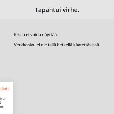
Tapahtui virhe.
Kirjaa ei voida näyttää.
Verkkosivu ei ole tällä hetkellä käytettävissä.
ytäntö
tä on
iä
me,