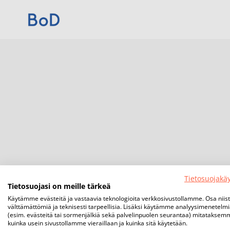
Tietosuojakä
Tietosuojasi on meille tärkeä
Käytämme evästeitä ja vastaavia teknologioita verkkosivustollamme. Osa niis
välttämättömiä ja teknisesti tarpeellisia. Lisäksi käytämme analyysimenetelm
(esim. evästeitä tai sormenjälkiä sekä palvelinpuolen seurantaa) mitataksem
kuinka usein sivustollamme vieraillaan ja kuinka sitä käytetään.