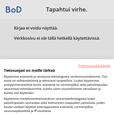
Tapahtui virhe.
Kirjaa ei voida näyttää.
Verkkosivu ei ole tällä hetkellä käytettävissä.
Tietosuojakäytäntö
Tietosuojasi on meille tärkeä
Käytämme evästeitä ja vastaavia teknologioita verkkosivustollamme. Osa
niistä on välttämättömiä ja teknisesti tarpeellisia. Lisäksi käytämme
analyysimenetelmiä (esim. evästeitä tai sormenjälkiä sekä palvelinpuolen
seurantaa) mitataksemme, kuinka usein sivustollamme vieraillaan ja
kuinka sitä käytetään.
Käytämme markkinointitarkoituksiin seurantateknologioita kuten
palvelinpuolen seurantaa sekä kolmansien osapuolien palveluita, joiden
kautta voidaan käyttää laiteriippuvaisia evästeitä, sormenjälkiä,
seurantapikseleitä ja IP-osoitteita.