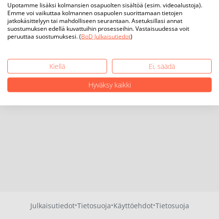
Upotamme lisäksi kolmansien osapuolten sisältöä (esim. videoalustoja).
Emme voi vaikuttaa kolmannen osapuolen suorittamaan tietojen
jatkokäsittelyyn tai mahdolliseen seurantaan. Asetuksillasi annat
suostumuksen edellä kuvattuihin prosesseihin. Vastaisuudessa voit
peruuttaa suostumuksesi. (
BoD Julkaisutiedot
)
Kiellä
Ei, säädä
Hyväksy kaikki
·
·
·
Julkaisutiedot
Tietosuoja
Käyttöehdot
Tietosuoja