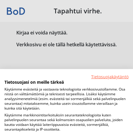
Tapahtui virhe.
Kirjaa ei voida näyttää.
Verkkosivu ei ole tällä hetkellä käytettävissä.
Tietosuojakäytäntö
Tietosuojasi on meille tärkeä
Käytämme evästeitä ja vastaavia teknologioita verkkosivustollamme. Osa
niistä on välttämättömiä ja teknisesti tarpeellisia. Lisäksi käytämme
analyysimenetelmiä (esim. evästeitä tai sormenjälkiä sekä palvelinpuolen
seurantaa) mitataksemme, kuinka usein sivustollamme vieraillaan ja
kuinka sitä käytetään.
Käytämme markkinointitarkoituksiin seurantateknologioita kuten
palvelinpuolen seurantaa sekä kolmansien osapuolien palveluita, joiden
kautta voidaan käyttää laiteriippuvaisia evästeitä, sormenjälkiä,
seurantapikseleitä ja IP-osoitteita.