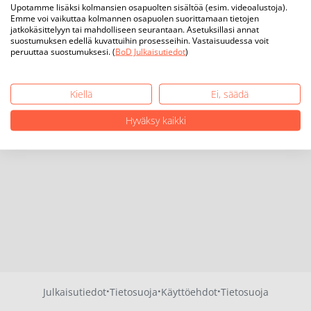
Upotamme lisäksi kolmansien osapuolten sisältöä (esim. videoalustoja).
Emme voi vaikuttaa kolmannen osapuolen suorittamaan tietojen
jatkokäsittelyyn tai mahdolliseen seurantaan. Asetuksillasi annat
suostumuksen edellä kuvattuihin prosesseihin. Vastaisuudessa voit
peruuttaa suostumuksesi. (
BoD Julkaisutiedot
)
Kiellä
Ei, säädä
Hyväksy kaikki
·
·
·
Julkaisutiedot
Tietosuoja
Käyttöehdot
Tietosuoja