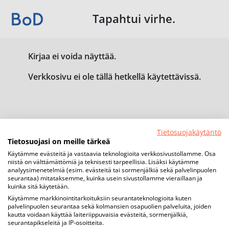
Tapahtui virhe.
Kirjaa ei voida näyttää.
Verkkosivu ei ole tällä hetkellä käytettävissä.
Tietosuojakäytäntö
Tietosuojasi on meille tärkeä
Käytämme evästeitä ja vastaavia teknologioita verkkosivustollamme. Osa
niistä on välttämättömiä ja teknisesti tarpeellisia. Lisäksi käytämme
analyysimenetelmiä (esim. evästeitä tai sormenjälkiä sekä palvelinpuolen
seurantaa) mitataksemme, kuinka usein sivustollamme vieraillaan ja
kuinka sitä käytetään.
Käytämme markkinointitarkoituksiin seurantateknologioita kuten
palvelinpuolen seurantaa sekä kolmansien osapuolien palveluita, joiden
kautta voidaan käyttää laiteriippuvaisia evästeitä, sormenjälkiä,
seurantapikseleitä ja IP-osoitteita.