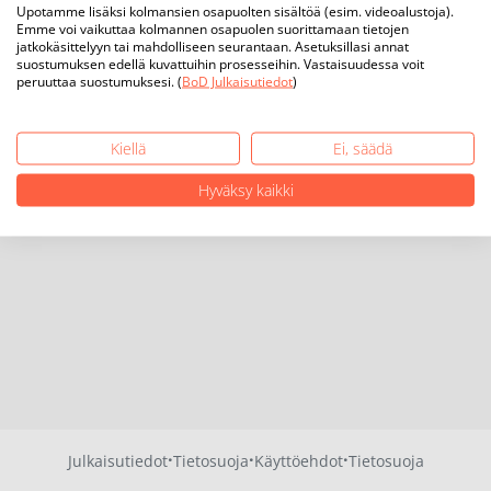
Upotamme lisäksi kolmansien osapuolten sisältöä (esim. videoalustoja).
Emme voi vaikuttaa kolmannen osapuolen suorittamaan tietojen
jatkokäsittelyyn tai mahdolliseen seurantaan. Asetuksillasi annat
suostumuksen edellä kuvattuihin prosesseihin. Vastaisuudessa voit
peruuttaa suostumuksesi. (
BoD Julkaisutiedot
)
Kiellä
Ei, säädä
Hyväksy kaikki
·
·
·
Julkaisutiedot
Tietosuoja
Käyttöehdot
Tietosuoja