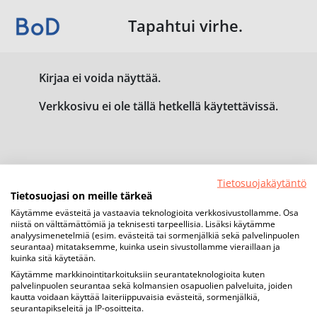
Tapahtui virhe.
Kirjaa ei voida näyttää.
Verkkosivu ei ole tällä hetkellä käytettävissä.
Tietosuojakäytäntö
Tietosuojasi on meille tärkeä
Käytämme evästeitä ja vastaavia teknologioita verkkosivustollamme. Osa
niistä on välttämättömiä ja teknisesti tarpeellisia. Lisäksi käytämme
analyysimenetelmiä (esim. evästeitä tai sormenjälkiä sekä palvelinpuolen
seurantaa) mitataksemme, kuinka usein sivustollamme vieraillaan ja
kuinka sitä käytetään.
Käytämme markkinointitarkoituksiin seurantateknologioita kuten
palvelinpuolen seurantaa sekä kolmansien osapuolien palveluita, joiden
kautta voidaan käyttää laiteriippuvaisia evästeitä, sormenjälkiä,
seurantapikseleitä ja IP-osoitteita.