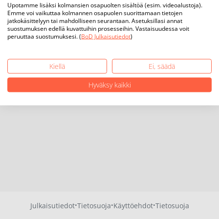
Upotamme lisäksi kolmansien osapuolten sisältöä (esim. videoalustoja).
Emme voi vaikuttaa kolmannen osapuolen suorittamaan tietojen
jatkokäsittelyyn tai mahdolliseen seurantaan. Asetuksillasi annat
suostumuksen edellä kuvattuihin prosesseihin. Vastaisuudessa voit
peruuttaa suostumuksesi. (
BoD Julkaisutiedot
)
Kiellä
Ei, säädä
Hyväksy kaikki
·
·
·
Julkaisutiedot
Tietosuoja
Käyttöehdot
Tietosuoja