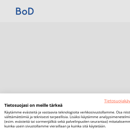
Tietosuojakä
Tietosuojasi on meille tärkeä
Käytämme evästeitä ja vastaavia teknologioita verkkosivustollamme. Osa niis
välttämättömiä ja teknisesti tarpeellisia. Lisäksi käytämme analyysimenetelm
(esim. evästeitä tai sormenjälkiä sekä palvelinpuolen seurantaa) mitataksem
kuinka usein sivustollamme vieraillaan ja kuinka sitä käytetään.