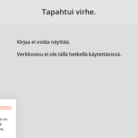
Tapahtui virhe.
Kirjaa ei voida näyttää.
Verkkosivu ei ole tällä hetkellä käytettävissä.
ytäntö
tä on
iä
me,