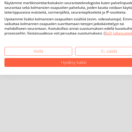
Käytämme markkinointitarkoituksiin seurantateknologioita kuten palvelinpuol
seurantaa sekä kolmansien osapuolien palveluita, joiden kautta voidaan käytt
laiteriippuvaisia evästeitä, sormenjälkiä, seurantapikseleitä ja IP-osoitteita.
Upotamme lisäksi kolmansien osapuolten sisältöä (esim. videoalustoja). Emm
vaikuttaa kolmannen osapuolen suorittamaan tietojen jatkokäsittelyyn tai
mahdolliseen seurantaan. Asetuksillasi annat suostumuksen edellä kuvattuihi
prosesseihin. Vastaisuudessa voit peruuttaa suostumuksesi. (
BoD Julkaisutied
Kiellä
Ei, säädä
Hyväksy kaikki