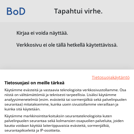
Tapahtui virhe.
Kirjaa ei voida näyttää.
Verkkosivu ei ole tällä hetkellä käytettävissä.
Tietosuojakäytäntö
Tietosuojasi on meille tärkeä
Käytämme evästeitä ja vastaavia teknologioita verkkosivustollamme. Osa
niistä on välttämättömiä ja teknisesti tarpeellisia. Lisäksi käytämme
analyysimenetelmiä (esim. evästeitä tai sormenjälkiä sekä palvelinpuolen
seurantaa) mitataksemme, kuinka usein sivustollamme vieraillaan ja
kuinka sitä käytetään.
Käytämme markkinointitarkoituksiin seurantateknologioita kuten
palvelinpuolen seurantaa sekä kolmansien osapuolien palveluita, joiden
kautta voidaan käyttää laiteriippuvaisia evästeitä, sormenjälkiä,
seurantapikseleitä ja IP-osoitteita.