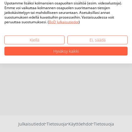
Upotamme lisäksi kolmansien osapuolten sisältöä (esim. videoalustoja).
Emme voi vaikuttaa kolmannen osapuolen suorittamaan tietojen
jatkokäsittelyyn tai mahdolliseen seurantaan. Asetuksillasi annat
suostumuksen edellä kuvattuihin prosesseihin. Vastaisuudessa voit
peruuttaa suostumuksesi. (
BoD Julkaisutiedot
)
Kiellä
Ei, säädä
Hyväksy kaikki
·
·
·
Julkaisutiedot
Tietosuoja
Käyttöehdot
Tietosuoja