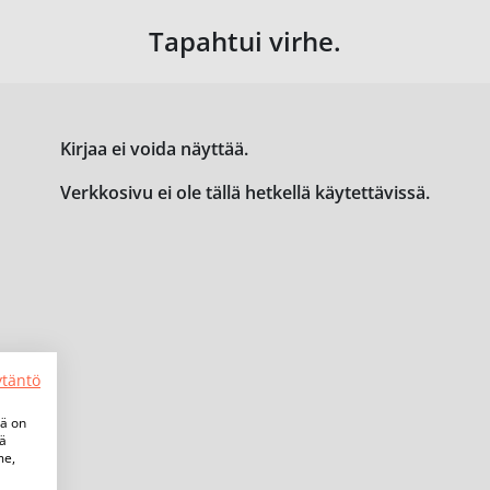
Tapahtui virhe.
Kirjaa ei voida näyttää.
Verkkosivu ei ole tällä hetkellä käytettävissä.
ytäntö
tä on
iä
me,