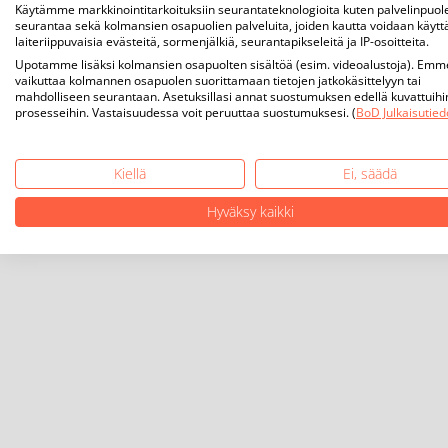
Käytämme markkinointitarkoituksiin seurantateknologioita kuten palvelinpuol
seurantaa sekä kolmansien osapuolien palveluita, joiden kautta voidaan käytt
laiteriippuvaisia evästeitä, sormenjälkiä, seurantapikseleitä ja IP-osoitteita.
Upotamme lisäksi kolmansien osapuolten sisältöä (esim. videoalustoja). Emm
vaikuttaa kolmannen osapuolen suorittamaan tietojen jatkokäsittelyyn tai
mahdolliseen seurantaan. Asetuksillasi annat suostumuksen edellä kuvattuihi
prosesseihin. Vastaisuudessa voit peruuttaa suostumuksesi. (
BoD Julkaisutied
Kiellä
Ei, säädä
Hyväksy kaikki