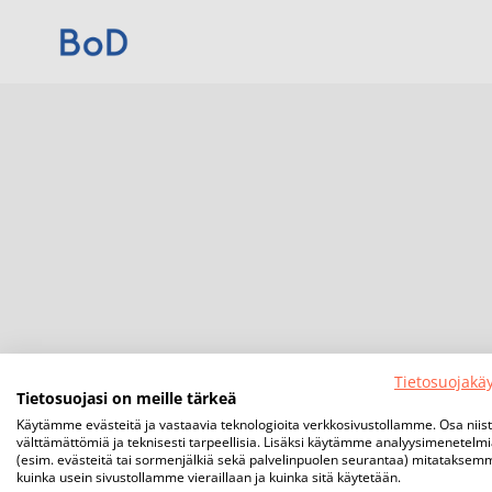
Tietosuojakä
Tietosuojasi on meille tärkeä
Käytämme evästeitä ja vastaavia teknologioita verkkosivustollamme. Osa niis
välttämättömiä ja teknisesti tarpeellisia. Lisäksi käytämme analyysimenetelm
(esim. evästeitä tai sormenjälkiä sekä palvelinpuolen seurantaa) mitataksem
kuinka usein sivustollamme vieraillaan ja kuinka sitä käytetään.