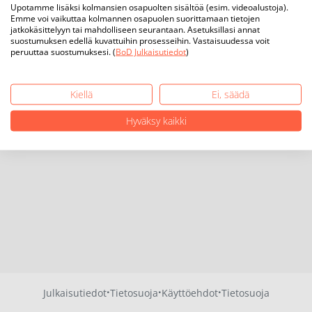
Upotamme lisäksi kolmansien osapuolten sisältöä (esim. videoalustoja).
Emme voi vaikuttaa kolmannen osapuolen suorittamaan tietojen
jatkokäsittelyyn tai mahdolliseen seurantaan. Asetuksillasi annat
suostumuksen edellä kuvattuihin prosesseihin. Vastaisuudessa voit
peruuttaa suostumuksesi. (
BoD Julkaisutiedot
)
Kiellä
Ei, säädä
Hyväksy kaikki
·
·
·
Julkaisutiedot
Tietosuoja
Käyttöehdot
Tietosuoja