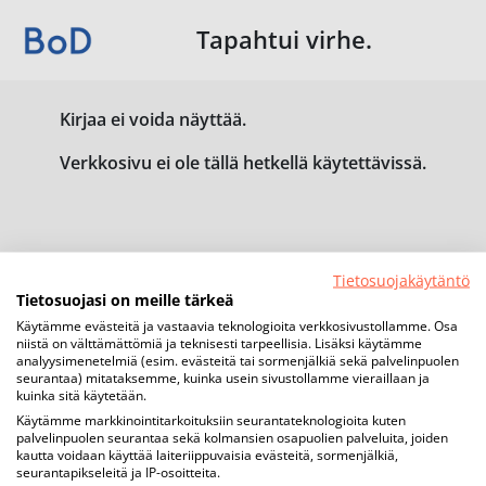
Tapahtui virhe.
Kirjaa ei voida näyttää.
Verkkosivu ei ole tällä hetkellä käytettävissä.
Tietosuojakäytäntö
Tietosuojasi on meille tärkeä
Käytämme evästeitä ja vastaavia teknologioita verkkosivustollamme. Osa
niistä on välttämättömiä ja teknisesti tarpeellisia. Lisäksi käytämme
analyysimenetelmiä (esim. evästeitä tai sormenjälkiä sekä palvelinpuolen
seurantaa) mitataksemme, kuinka usein sivustollamme vieraillaan ja
kuinka sitä käytetään.
Käytämme markkinointitarkoituksiin seurantateknologioita kuten
palvelinpuolen seurantaa sekä kolmansien osapuolien palveluita, joiden
kautta voidaan käyttää laiteriippuvaisia evästeitä, sormenjälkiä,
seurantapikseleitä ja IP-osoitteita.