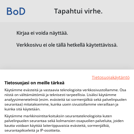
Tapahtui virhe.
Kirjaa ei voida näyttää.
Verkkosivu ei ole tällä hetkellä käytettävissä.
Tietosuojakäytäntö
Tietosuojasi on meille tärkeä
Käytämme evästeitä ja vastaavia teknologioita verkkosivustollamme. Osa
niistä on välttämättömiä ja teknisesti tarpeellisia. Lisäksi käytämme
analyysimenetelmiä (esim. evästeitä tai sormenjälkiä sekä palvelinpuolen
seurantaa) mitataksemme, kuinka usein sivustollamme vieraillaan ja
kuinka sitä käytetään.
Käytämme markkinointitarkoituksiin seurantateknologioita kuten
palvelinpuolen seurantaa sekä kolmansien osapuolien palveluita, joiden
kautta voidaan käyttää laiteriippuvaisia evästeitä, sormenjälkiä,
seurantapikseleitä ja IP-osoitteita.