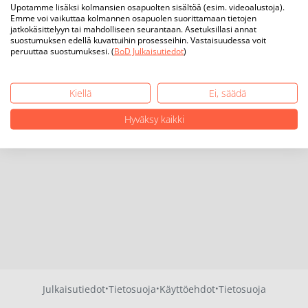
Upotamme lisäksi kolmansien osapuolten sisältöä (esim. videoalustoja).
Emme voi vaikuttaa kolmannen osapuolen suorittamaan tietojen
jatkokäsittelyyn tai mahdolliseen seurantaan. Asetuksillasi annat
suostumuksen edellä kuvattuihin prosesseihin. Vastaisuudessa voit
peruuttaa suostumuksesi. (
BoD Julkaisutiedot
)
Kiellä
Ei, säädä
Hyväksy kaikki
·
·
·
Julkaisutiedot
Tietosuoja
Käyttöehdot
Tietosuoja