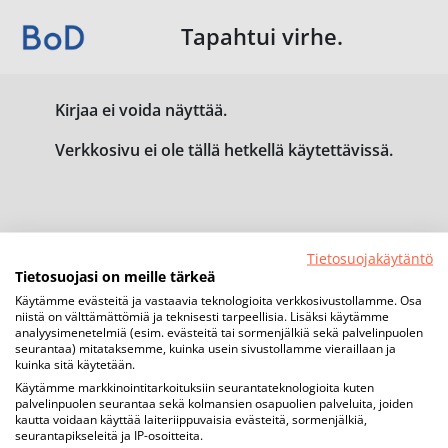
Tapahtui virhe.
Kirjaa ei voida näyttää.
Verkkosivu ei ole tällä hetkellä käytettävissä.
Tietosuojakäytäntö
Tietosuojasi on meille tärkeä
Käytämme evästeitä ja vastaavia teknologioita verkkosivustollamme. Osa
niistä on välttämättömiä ja teknisesti tarpeellisia. Lisäksi käytämme
analyysimenetelmiä (esim. evästeitä tai sormenjälkiä sekä palvelinpuolen
seurantaa) mitataksemme, kuinka usein sivustollamme vieraillaan ja
kuinka sitä käytetään.
Käytämme markkinointitarkoituksiin seurantateknologioita kuten
palvelinpuolen seurantaa sekä kolmansien osapuolien palveluita, joiden
kautta voidaan käyttää laiteriippuvaisia evästeitä, sormenjälkiä,
seurantapikseleitä ja IP-osoitteita.