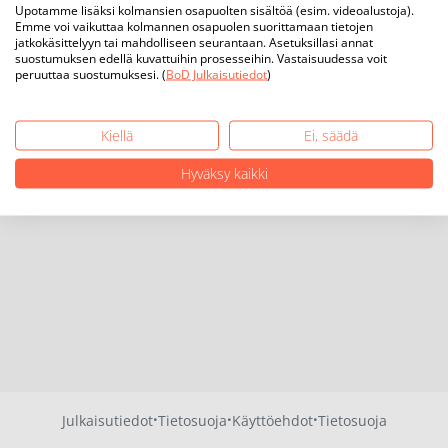
Upotamme lisäksi kolmansien osapuolten sisältöä (esim. videoalustoja).
Emme voi vaikuttaa kolmannen osapuolen suorittamaan tietojen
jatkokäsittelyyn tai mahdolliseen seurantaan. Asetuksillasi annat
suostumuksen edellä kuvattuihin prosesseihin. Vastaisuudessa voit
peruuttaa suostumuksesi. (
BoD Julkaisutiedot
)
Kiellä
Ei, säädä
Hyväksy kaikki
·
·
·
Julkaisutiedot
Tietosuoja
Käyttöehdot
Tietosuoja