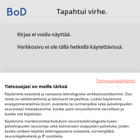
Tapahtui virhe.
Kirjaa ei voida näyttää.
Verkkosivu ei ole tällä hetkellä käytettävissä.
Tietosuojakäytäntö
Tietosuojasi on meille tärkeä
Käytämme evästeitä ja vastaavia teknologioita verkkosivustollamme. Osa
niistä on välttämättömiä ja teknisesti tarpeellisia. Lisäksi käytämme
analyysimenetelmiä (esim. evästeitä tai sormenjälkiä sekä palvelinpuolen
seurantaa) mitataksemme, kuinka usein sivustollamme vieraillaan ja
kuinka sitä käytetään.
Käytämme markkinointitarkoituksiin seurantateknologioita kuten
palvelinpuolen seurantaa sekä kolmansien osapuolien palveluita, joiden
kautta voidaan käyttää laiteriippuvaisia evästeitä, sormenjälkiä,
seurantapikseleitä ja IP-osoitteita.