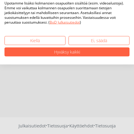
Upotamme lisäksi kolmansien osapuolten sisältöä (esim. videoalustoja).
Emme voi vaikuttaa kolmannen osapuolen suorittamaan tietojen
jatkokäsittelyyn tai mahdolliseen seurantaan. Asetuksillasi annat
suostumuksen edellä kuvattuihin prosesseihin. Vastaisuudessa voit
peruuttaa suostumuksesi. (
BoD Julkaisutiedot
)
Kiellä
Ei, säädä
Hyväksy kaikki
·
·
·
Julkaisutiedot
Tietosuoja
Käyttöehdot
Tietosuoja