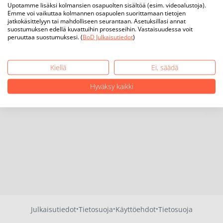
Upotamme lisäksi kolmansien osapuolten sisältöä (esim. videoalustoja).
Emme voi vaikuttaa kolmannen osapuolen suorittamaan tietojen
jatkokäsittelyyn tai mahdolliseen seurantaan. Asetuksillasi annat
suostumuksen edellä kuvattuihin prosesseihin. Vastaisuudessa voit
peruuttaa suostumuksesi. (
BoD Julkaisutiedot
)
Kiellä
Ei, säädä
Hyväksy kaikki
·
·
·
Julkaisutiedot
Tietosuoja
Käyttöehdot
Tietosuoja