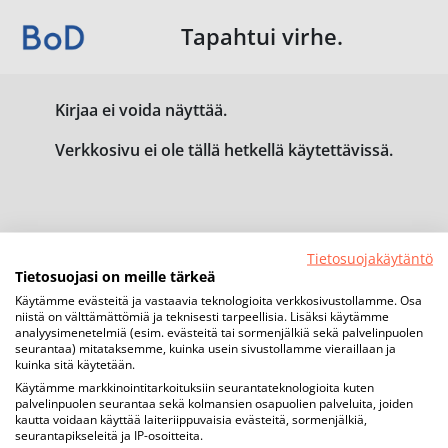
Tapahtui virhe.
Kirjaa ei voida näyttää.
Verkkosivu ei ole tällä hetkellä käytettävissä.
Tietosuojakäytäntö
Tietosuojasi on meille tärkeä
Käytämme evästeitä ja vastaavia teknologioita verkkosivustollamme. Osa
niistä on välttämättömiä ja teknisesti tarpeellisia. Lisäksi käytämme
analyysimenetelmiä (esim. evästeitä tai sormenjälkiä sekä palvelinpuolen
seurantaa) mitataksemme, kuinka usein sivustollamme vieraillaan ja
kuinka sitä käytetään.
Käytämme markkinointitarkoituksiin seurantateknologioita kuten
palvelinpuolen seurantaa sekä kolmansien osapuolien palveluita, joiden
kautta voidaan käyttää laiteriippuvaisia evästeitä, sormenjälkiä,
seurantapikseleitä ja IP-osoitteita.