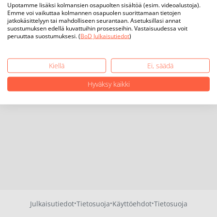
Upotamme lisäksi kolmansien osapuolten sisältöä (esim. videoalustoja).
Emme voi vaikuttaa kolmannen osapuolen suorittamaan tietojen
jatkokäsittelyyn tai mahdolliseen seurantaan. Asetuksillasi annat
suostumuksen edellä kuvattuihin prosesseihin. Vastaisuudessa voit
peruuttaa suostumuksesi. (
BoD Julkaisutiedot
)
Kiellä
Ei, säädä
Hyväksy kaikki
·
·
·
Julkaisutiedot
Tietosuoja
Käyttöehdot
Tietosuoja