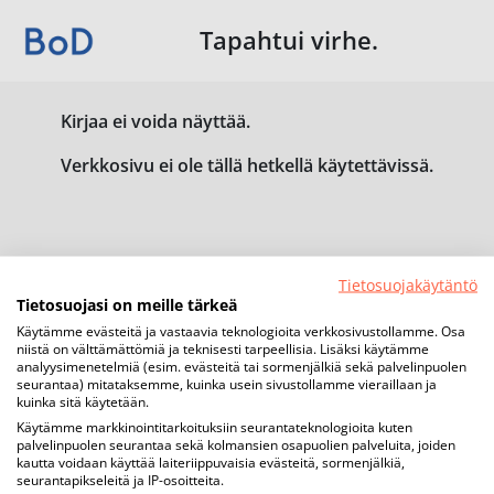
Tapahtui virhe.
Kirjaa ei voida näyttää.
Verkkosivu ei ole tällä hetkellä käytettävissä.
Tietosuojakäytäntö
Tietosuojasi on meille tärkeä
Käytämme evästeitä ja vastaavia teknologioita verkkosivustollamme. Osa
niistä on välttämättömiä ja teknisesti tarpeellisia. Lisäksi käytämme
analyysimenetelmiä (esim. evästeitä tai sormenjälkiä sekä palvelinpuolen
seurantaa) mitataksemme, kuinka usein sivustollamme vieraillaan ja
kuinka sitä käytetään.
Käytämme markkinointitarkoituksiin seurantateknologioita kuten
palvelinpuolen seurantaa sekä kolmansien osapuolien palveluita, joiden
kautta voidaan käyttää laiteriippuvaisia evästeitä, sormenjälkiä,
seurantapikseleitä ja IP-osoitteita.