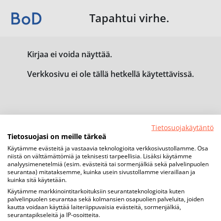
Tapahtui virhe.
Kirjaa ei voida näyttää.
Verkkosivu ei ole tällä hetkellä käytettävissä.
Tietosuojakäytäntö
Tietosuojasi on meille tärkeä
Käytämme evästeitä ja vastaavia teknologioita verkkosivustollamme. Osa
niistä on välttämättömiä ja teknisesti tarpeellisia. Lisäksi käytämme
analyysimenetelmiä (esim. evästeitä tai sormenjälkiä sekä palvelinpuolen
seurantaa) mitataksemme, kuinka usein sivustollamme vieraillaan ja
kuinka sitä käytetään.
Käytämme markkinointitarkoituksiin seurantateknologioita kuten
palvelinpuolen seurantaa sekä kolmansien osapuolien palveluita, joiden
kautta voidaan käyttää laiteriippuvaisia evästeitä, sormenjälkiä,
seurantapikseleitä ja IP-osoitteita.