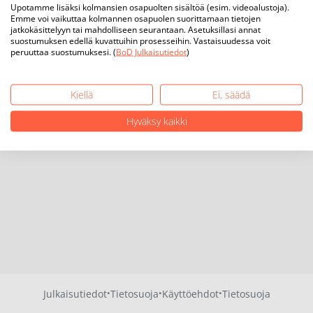
Upotamme lisäksi kolmansien osapuolten sisältöä (esim. videoalustoja).
Emme voi vaikuttaa kolmannen osapuolen suorittamaan tietojen
jatkokäsittelyyn tai mahdolliseen seurantaan. Asetuksillasi annat
suostumuksen edellä kuvattuihin prosesseihin. Vastaisuudessa voit
peruuttaa suostumuksesi. (
BoD Julkaisutiedot
)
Kiellä
Ei, säädä
Hyväksy kaikki
·
·
·
Julkaisutiedot
Tietosuoja
Käyttöehdot
Tietosuoja