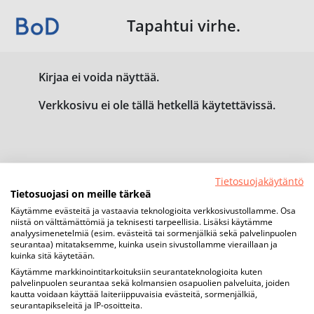
Tapahtui virhe.
Kirjaa ei voida näyttää.
Verkkosivu ei ole tällä hetkellä käytettävissä.
Tietosuojakäytäntö
Tietosuojasi on meille tärkeä
Käytämme evästeitä ja vastaavia teknologioita verkkosivustollamme. Osa
niistä on välttämättömiä ja teknisesti tarpeellisia. Lisäksi käytämme
analyysimenetelmiä (esim. evästeitä tai sormenjälkiä sekä palvelinpuolen
seurantaa) mitataksemme, kuinka usein sivustollamme vieraillaan ja
kuinka sitä käytetään.
Käytämme markkinointitarkoituksiin seurantateknologioita kuten
palvelinpuolen seurantaa sekä kolmansien osapuolien palveluita, joiden
kautta voidaan käyttää laiteriippuvaisia evästeitä, sormenjälkiä,
seurantapikseleitä ja IP-osoitteita.