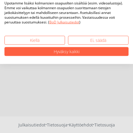
Upotamme lisäksi kolmansien osapuolten sisältöä (esim. videoalustoja).
Emme voi vaikuttaa kolmannen osapuolen suorittamaan tietojen
jatkokäsittelyyn tai mahdolliseen seurantaan. Asetuksillasi annat
suostumuksen edellä kuvattuihin prosesseihin. Vastaisuudessa voit
peruuttaa suostumuksesi. (
BoD Julkaisutiedot
)
Kiellä
Ei, säädä
Hyväksy kaikki
·
·
·
Julkaisutiedot
Tietosuoja
Käyttöehdot
Tietosuoja