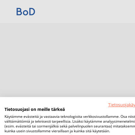
Tietosuojakä
Tietosuojasi on meille tärkeä
Käytämme evästeitä ja vastaavia teknologioita verkkosivustollamme. Osa niis
välttämättömiä ja teknisesti tarpeellisia. Lisäksi käytämme analyysimenetelm
(esim. evästeitä tai sormenjälkiä sekä palvelinpuolen seurantaa) mitataksem
kuinka usein sivustollamme vieraillaan ja kuinka sitä käytetään.