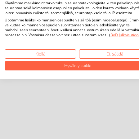
Käytämme markkinointitarkoituksiin seurantateknologioita kuten palvelinpuol
seurantaa sekä kolmansien osapuolien palveluita, joiden kautta voidaan käytt
laiteriippuvaisia evästeitä, sormenjälkiä, seurantapikseleitä ja IP-osoitteita.
Upotamme lisäksi kolmansien osapuolten sisältöä (esim. videoalustoja). Emm
vaikuttaa kolmannen osapuolen suorittamaan tietojen jatkokäsittelyyn tai
mahdolliseen seurantaan. Asetuksillasi annat suostumuksen edellä kuvattuihi
prosesseihin. Vastaisuudessa voit peruuttaa suostumuksesi. (
BoD Julkaisutied
Kiellä
Ei, säädä
Hyväksy kaikki