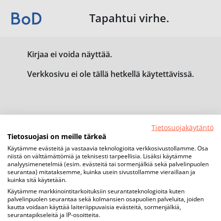
Tapahtui virhe.
Kirjaa ei voida näyttää.
Verkkosivu ei ole tällä hetkellä käytettävissä.
Tietosuojakäytäntö
Tietosuojasi on meille tärkeä
Käytämme evästeitä ja vastaavia teknologioita verkkosivustollamme. Osa
niistä on välttämättömiä ja teknisesti tarpeellisia. Lisäksi käytämme
analyysimenetelmiä (esim. evästeitä tai sormenjälkiä sekä palvelinpuolen
seurantaa) mitataksemme, kuinka usein sivustollamme vieraillaan ja
kuinka sitä käytetään.
Käytämme markkinointitarkoituksiin seurantateknologioita kuten
palvelinpuolen seurantaa sekä kolmansien osapuolien palveluita, joiden
kautta voidaan käyttää laiteriippuvaisia evästeitä, sormenjälkiä,
seurantapikseleitä ja IP-osoitteita.