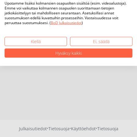
Upotamme lisäksi kolmansien osapuolten sisältöä (esim. videoalustoja).
Emme voi vaikuttaa kolmannen osapuolen suorittamaan tietojen
jatkokäsittelyyn tai mahdolliseen seurantaan. Asetuksillasi annat
suostumuksen edellä kuvattuihin prosesseihin. Vastaisuudessa voit
peruuttaa suostumuksesi. (
BoD Julkaisutiedot
)
Kiellä
Ei, säädä
Hyväksy kaikki
·
·
·
Julkaisutiedot
Tietosuoja
Käyttöehdot
Tietosuoja