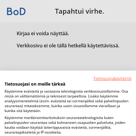
Tapahtui virhe.
Kirjaa ei voida näyttää.
Verkkosivu ei ole tällä hetkellä käytettävissä.
Tietosuojakäytäntö
Tietosuojasi on meille tärkeä
Käytämme evästeitä ja vastaavia teknologioita verkkosivustollamme. Osa
niistä on välttämättömiä ja teknisesti tarpeellisia. Lisäksi käytämme
analyysimenetelmiä (esim. evästeitä tai sormenjälkiä sekä palvelinpuolen
seurantaa) mitataksemme, kuinka usein sivustollamme vieraillaan ja
kuinka sitä käytetään.
Käytämme markkinointitarkoituksiin seurantateknologioita kuten
palvelinpuolen seurantaa sekä kolmansien osapuolien palveluita, joiden
kautta voidaan käyttää laiteriippuvaisia evästeitä, sormenjälkiä,
seurantapikseleitä ja IP-osoitteita.