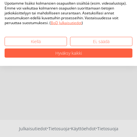
Upotamme lisäksi kolmansien osapuolten sisältöä (esim. videoalustoja).
Emme voi vaikuttaa kolmannen osapuolen suorittamaan tietojen
jatkokäsittelyyn tai mahdolliseen seurantaan. Asetuksillasi annat
suostumuksen edellä kuvattuihin prosesseihin. Vastaisuudessa voit
peruuttaa suostumuksesi. (
BoD Julkaisutiedot
)
Kiellä
Ei, säädä
Hyväksy kaikki
·
·
·
Julkaisutiedot
Tietosuoja
Käyttöehdot
Tietosuoja