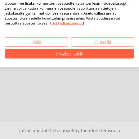
Upotamme lisäksi kolmansien osapuolten sisältöä (esim. videoalustoja).
Emme voi vaikuttaa kolmannen osapuolen suorittamaan tietojen
jatkokäsittelyyn tai mahdolliseen seurantaan. Asetuksillasi annat
suostumuksen edellä kuvattuihin prosesseihin. Vastaisuudessa voit
peruuttaa suostumuksesi. (
BoD Julkaisutiedot
)
Kiellä
Ei, säädä
Hyväksy kaikki
·
·
·
Julkaisutiedot
Tietosuoja
Käyttöehdot
Tietosuoja