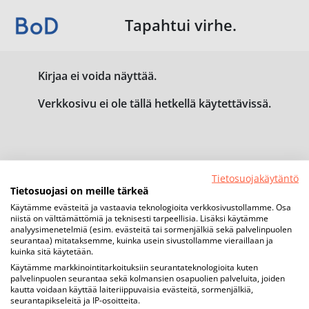
Tapahtui virhe.
Kirjaa ei voida näyttää.
Verkkosivu ei ole tällä hetkellä käytettävissä.
Tietosuojakäytäntö
Tietosuojasi on meille tärkeä
Käytämme evästeitä ja vastaavia teknologioita verkkosivustollamme. Osa
niistä on välttämättömiä ja teknisesti tarpeellisia. Lisäksi käytämme
analyysimenetelmiä (esim. evästeitä tai sormenjälkiä sekä palvelinpuolen
seurantaa) mitataksemme, kuinka usein sivustollamme vieraillaan ja
kuinka sitä käytetään.
Käytämme markkinointitarkoituksiin seurantateknologioita kuten
palvelinpuolen seurantaa sekä kolmansien osapuolien palveluita, joiden
kautta voidaan käyttää laiteriippuvaisia evästeitä, sormenjälkiä,
seurantapikseleitä ja IP-osoitteita.