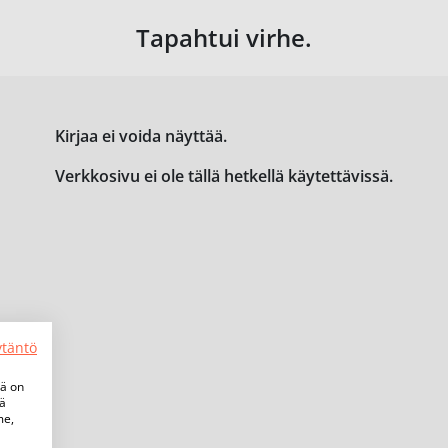
Tapahtui virhe.
Kirjaa ei voida näyttää.
Verkkosivu ei ole tällä hetkellä käytettävissä.
ytäntö
tä on
iä
me,