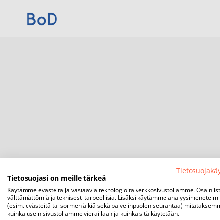
Tietosuojakä
Tietosuojasi on meille tärkeä
Käytämme evästeitä ja vastaavia teknologioita verkkosivustollamme. Osa niis
välttämättömiä ja teknisesti tarpeellisia. Lisäksi käytämme analyysimenetelm
(esim. evästeitä tai sormenjälkiä sekä palvelinpuolen seurantaa) mitataksem
kuinka usein sivustollamme vieraillaan ja kuinka sitä käytetään.