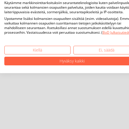
Käytämme markkinointitarkoituksiin seurantateknologioita kuten palvelinpuol
seurantaa sekä kolmansien osapuolien palveluita, joiden kautta voidaan käytt
laiteriippuvaisia evästeitä, sormenjälkiä, seurantapikseleitä ja IP-osoitteita.
Upotamme lisäksi kolmansien osapuolten sisältöä (esim. videoalustoja). Emm
vaikuttaa kolmannen osapuolen suorittamaan tietojen jatkokäsittelyyn tai
mahdolliseen seurantaan. Asetuksillasi annat suostumuksen edellä kuvattuihi
prosesseihin. Vastaisuudessa voit peruuttaa suostumuksesi. (
BoD Julkaisutied
Kiellä
Ei, säädä
Hyväksy kaikki