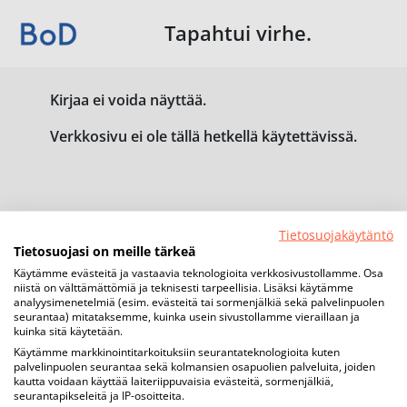
Tapahtui virhe.
Kirjaa ei voida näyttää.
Verkkosivu ei ole tällä hetkellä käytettävissä.
Tietosuojakäytäntö
Tietosuojasi on meille tärkeä
Käytämme evästeitä ja vastaavia teknologioita verkkosivustollamme. Osa
niistä on välttämättömiä ja teknisesti tarpeellisia. Lisäksi käytämme
analyysimenetelmiä (esim. evästeitä tai sormenjälkiä sekä palvelinpuolen
seurantaa) mitataksemme, kuinka usein sivustollamme vieraillaan ja
kuinka sitä käytetään.
Käytämme markkinointitarkoituksiin seurantateknologioita kuten
palvelinpuolen seurantaa sekä kolmansien osapuolien palveluita, joiden
kautta voidaan käyttää laiteriippuvaisia evästeitä, sormenjälkiä,
seurantapikseleitä ja IP-osoitteita.