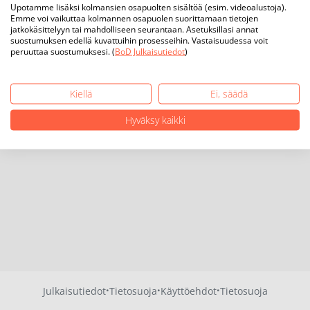
Upotamme lisäksi kolmansien osapuolten sisältöä (esim. videoalustoja).
Emme voi vaikuttaa kolmannen osapuolen suorittamaan tietojen
jatkokäsittelyyn tai mahdolliseen seurantaan. Asetuksillasi annat
suostumuksen edellä kuvattuihin prosesseihin. Vastaisuudessa voit
peruuttaa suostumuksesi. (
BoD Julkaisutiedot
)
Kiellä
Ei, säädä
Hyväksy kaikki
·
·
·
Julkaisutiedot
Tietosuoja
Käyttöehdot
Tietosuoja