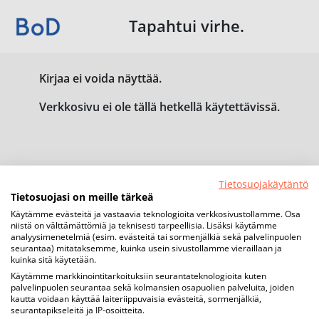
Tapahtui virhe.
Kirjaa ei voida näyttää.
Verkkosivu ei ole tällä hetkellä käytettävissä.
Tietosuojakäytäntö
Tietosuojasi on meille tärkeä
Käytämme evästeitä ja vastaavia teknologioita verkkosivustollamme. Osa
niistä on välttämättömiä ja teknisesti tarpeellisia. Lisäksi käytämme
analyysimenetelmiä (esim. evästeitä tai sormenjälkiä sekä palvelinpuolen
seurantaa) mitataksemme, kuinka usein sivustollamme vieraillaan ja
kuinka sitä käytetään.
Käytämme markkinointitarkoituksiin seurantateknologioita kuten
palvelinpuolen seurantaa sekä kolmansien osapuolien palveluita, joiden
kautta voidaan käyttää laiteriippuvaisia evästeitä, sormenjälkiä,
seurantapikseleitä ja IP-osoitteita.