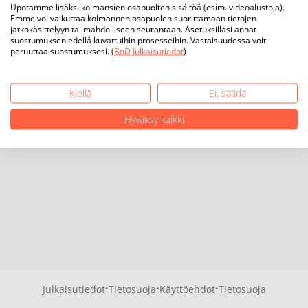
Upotamme lisäksi kolmansien osapuolten sisältöä (esim. videoalustoja).
Emme voi vaikuttaa kolmannen osapuolen suorittamaan tietojen
jatkokäsittelyyn tai mahdolliseen seurantaan. Asetuksillasi annat
suostumuksen edellä kuvattuihin prosesseihin. Vastaisuudessa voit
peruuttaa suostumuksesi. (
BoD Julkaisutiedot
)
Kiellä
Ei, säädä
Hyväksy kaikki
·
·
·
Julkaisutiedot
Tietosuoja
Käyttöehdot
Tietosuoja