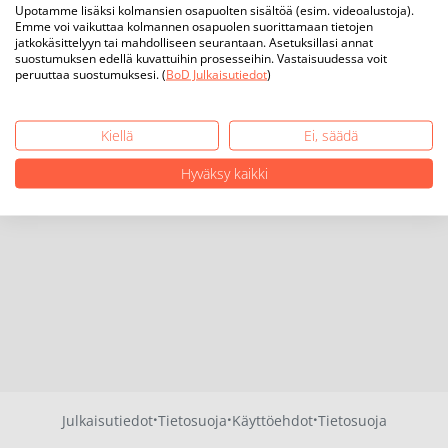
Upotamme lisäksi kolmansien osapuolten sisältöä (esim. videoalustoja).
Emme voi vaikuttaa kolmannen osapuolen suorittamaan tietojen
jatkokäsittelyyn tai mahdolliseen seurantaan. Asetuksillasi annat
suostumuksen edellä kuvattuihin prosesseihin. Vastaisuudessa voit
peruuttaa suostumuksesi. (
BoD Julkaisutiedot
)
Kiellä
Ei, säädä
Hyväksy kaikki
·
·
·
Julkaisutiedot
Tietosuoja
Käyttöehdot
Tietosuoja