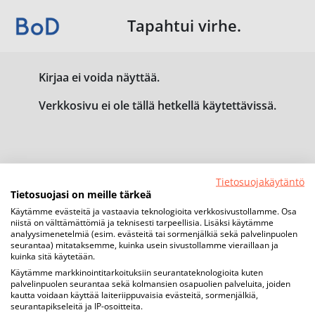
Tapahtui virhe.
Kirjaa ei voida näyttää.
Verkkosivu ei ole tällä hetkellä käytettävissä.
Tietosuojakäytäntö
Tietosuojasi on meille tärkeä
Käytämme evästeitä ja vastaavia teknologioita verkkosivustollamme. Osa
niistä on välttämättömiä ja teknisesti tarpeellisia. Lisäksi käytämme
analyysimenetelmiä (esim. evästeitä tai sormenjälkiä sekä palvelinpuolen
seurantaa) mitataksemme, kuinka usein sivustollamme vieraillaan ja
kuinka sitä käytetään.
Käytämme markkinointitarkoituksiin seurantateknologioita kuten
palvelinpuolen seurantaa sekä kolmansien osapuolien palveluita, joiden
kautta voidaan käyttää laiteriippuvaisia evästeitä, sormenjälkiä,
seurantapikseleitä ja IP-osoitteita.