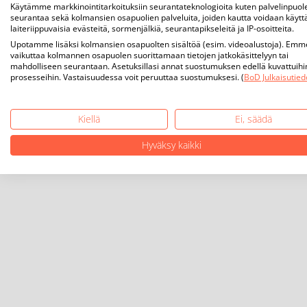
Käytämme markkinointitarkoituksiin seurantateknologioita kuten palvelinpuol
seurantaa sekä kolmansien osapuolien palveluita, joiden kautta voidaan käytt
laiteriippuvaisia evästeitä, sormenjälkiä, seurantapikseleitä ja IP-osoitteita.
Upotamme lisäksi kolmansien osapuolten sisältöä (esim. videoalustoja). Emm
vaikuttaa kolmannen osapuolen suorittamaan tietojen jatkokäsittelyyn tai
mahdolliseen seurantaan. Asetuksillasi annat suostumuksen edellä kuvattuihi
prosesseihin. Vastaisuudessa voit peruuttaa suostumuksesi. (
BoD Julkaisutied
Kiellä
Ei, säädä
Hyväksy kaikki