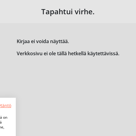
Tapahtui virhe.
Kirjaa ei voida näyttää.
Verkkosivu ei ole tällä hetkellä käytettävissä.
ytäntö
tä on
iä
me,