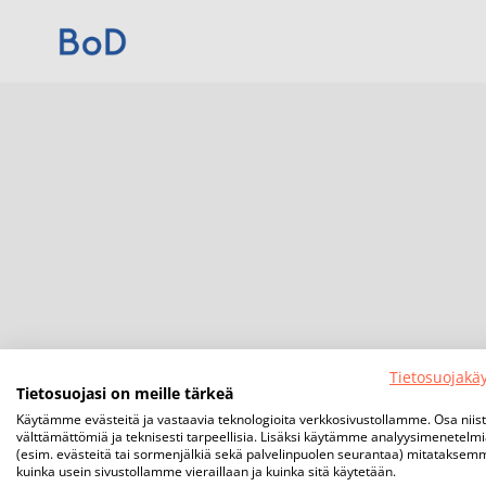
Tietosuojakä
Tietosuojasi on meille tärkeä
Käytämme evästeitä ja vastaavia teknologioita verkkosivustollamme. Osa niis
välttämättömiä ja teknisesti tarpeellisia. Lisäksi käytämme analyysimenetelm
(esim. evästeitä tai sormenjälkiä sekä palvelinpuolen seurantaa) mitataksem
kuinka usein sivustollamme vieraillaan ja kuinka sitä käytetään.