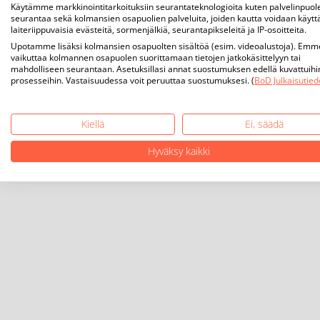
Käytämme markkinointitarkoituksiin seurantateknologioita kuten palvelinpuol
seurantaa sekä kolmansien osapuolien palveluita, joiden kautta voidaan käytt
laiteriippuvaisia evästeitä, sormenjälkiä, seurantapikseleitä ja IP-osoitteita.
Upotamme lisäksi kolmansien osapuolten sisältöä (esim. videoalustoja). Emm
vaikuttaa kolmannen osapuolen suorittamaan tietojen jatkokäsittelyyn tai
mahdolliseen seurantaan. Asetuksillasi annat suostumuksen edellä kuvattuihi
prosesseihin. Vastaisuudessa voit peruuttaa suostumuksesi. (
BoD Julkaisutied
Kiellä
Ei, säädä
Hyväksy kaikki