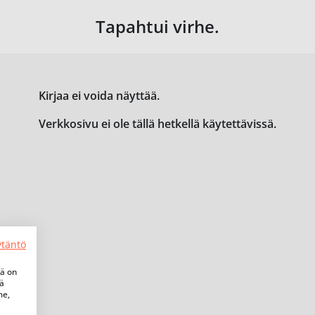
Tapahtui virhe.
Kirjaa ei voida näyttää.
Verkkosivu ei ole tällä hetkellä käytettävissä.
ytäntö
tä on
iä
me,