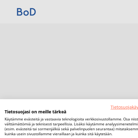
Tietosuojakä
Tietosuojasi on meille tärkeä
Käytämme evästeitä ja vastaavia teknologioita verkkosivustollamme. Osa niis
välttämättömiä ja teknisesti tarpeellisia. Lisäksi käytämme analyysimenetelm
(esim. evästeitä tai sormenjälkiä sekä palvelinpuolen seurantaa) mitataksem
kuinka usein sivustollamme vieraillaan ja kuinka sitä käytetään.