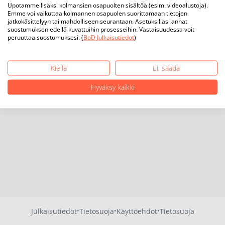
Upotamme lisäksi kolmansien osapuolten sisältöä (esim. videoalustoja).
Emme voi vaikuttaa kolmannen osapuolen suorittamaan tietojen
jatkokäsittelyyn tai mahdolliseen seurantaan. Asetuksillasi annat
suostumuksen edellä kuvattuihin prosesseihin. Vastaisuudessa voit
peruuttaa suostumuksesi. (
BoD Julkaisutiedot
)
Kiellä
Ei, säädä
Hyväksy kaikki
·
·
·
Julkaisutiedot
Tietosuoja
Käyttöehdot
Tietosuoja