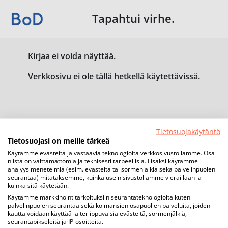
Tapahtui virhe.
Kirjaa ei voida näyttää.
Verkkosivu ei ole tällä hetkellä käytettävissä.
Tietosuojakäytäntö
Tietosuojasi on meille tärkeä
Käytämme evästeitä ja vastaavia teknologioita verkkosivustollamme. Osa
niistä on välttämättömiä ja teknisesti tarpeellisia. Lisäksi käytämme
analyysimenetelmiä (esim. evästeitä tai sormenjälkiä sekä palvelinpuolen
seurantaa) mitataksemme, kuinka usein sivustollamme vieraillaan ja
kuinka sitä käytetään.
Käytämme markkinointitarkoituksiin seurantateknologioita kuten
palvelinpuolen seurantaa sekä kolmansien osapuolien palveluita, joiden
kautta voidaan käyttää laiteriippuvaisia evästeitä, sormenjälkiä,
seurantapikseleitä ja IP-osoitteita.