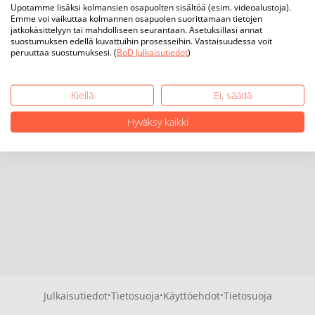
Upotamme lisäksi kolmansien osapuolten sisältöä (esim. videoalustoja).
Emme voi vaikuttaa kolmannen osapuolen suorittamaan tietojen
jatkokäsittelyyn tai mahdolliseen seurantaan. Asetuksillasi annat
suostumuksen edellä kuvattuihin prosesseihin. Vastaisuudessa voit
peruuttaa suostumuksesi. (
BoD Julkaisutiedot
)
Kiellä
Ei, säädä
Hyväksy kaikki
·
·
·
Julkaisutiedot
Tietosuoja
Käyttöehdot
Tietosuoja