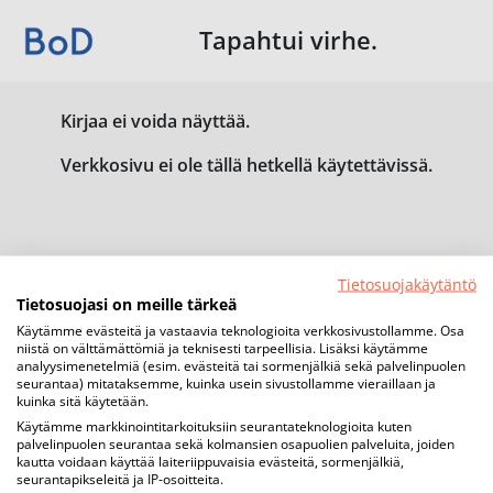
Tapahtui virhe.
Kirjaa ei voida näyttää.
Verkkosivu ei ole tällä hetkellä käytettävissä.
Tietosuojakäytäntö
Tietosuojasi on meille tärkeä
Käytämme evästeitä ja vastaavia teknologioita verkkosivustollamme. Osa
niistä on välttämättömiä ja teknisesti tarpeellisia. Lisäksi käytämme
analyysimenetelmiä (esim. evästeitä tai sormenjälkiä sekä palvelinpuolen
seurantaa) mitataksemme, kuinka usein sivustollamme vieraillaan ja
kuinka sitä käytetään.
Käytämme markkinointitarkoituksiin seurantateknologioita kuten
palvelinpuolen seurantaa sekä kolmansien osapuolien palveluita, joiden
kautta voidaan käyttää laiteriippuvaisia evästeitä, sormenjälkiä,
seurantapikseleitä ja IP-osoitteita.