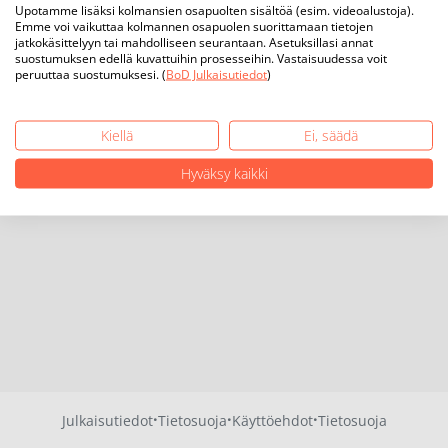
Upotamme lisäksi kolmansien osapuolten sisältöä (esim. videoalustoja).
Emme voi vaikuttaa kolmannen osapuolen suorittamaan tietojen
jatkokäsittelyyn tai mahdolliseen seurantaan. Asetuksillasi annat
suostumuksen edellä kuvattuihin prosesseihin. Vastaisuudessa voit
peruuttaa suostumuksesi. (
BoD Julkaisutiedot
)
Kiellä
Ei, säädä
Hyväksy kaikki
·
·
·
Julkaisutiedot
Tietosuoja
Käyttöehdot
Tietosuoja