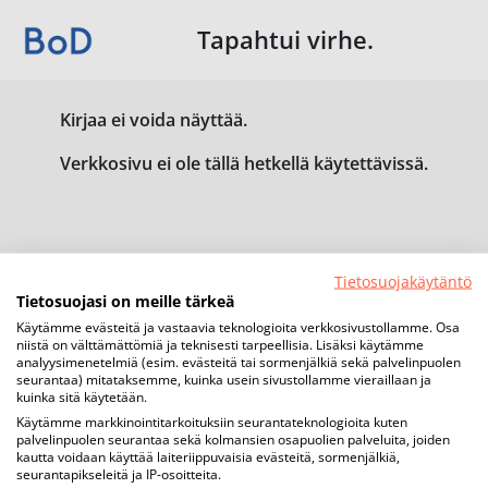
Tapahtui virhe.
Kirjaa ei voida näyttää.
Verkkosivu ei ole tällä hetkellä käytettävissä.
Tietosuojakäytäntö
Tietosuojasi on meille tärkeä
Käytämme evästeitä ja vastaavia teknologioita verkkosivustollamme. Osa
niistä on välttämättömiä ja teknisesti tarpeellisia. Lisäksi käytämme
analyysimenetelmiä (esim. evästeitä tai sormenjälkiä sekä palvelinpuolen
seurantaa) mitataksemme, kuinka usein sivustollamme vieraillaan ja
kuinka sitä käytetään.
Käytämme markkinointitarkoituksiin seurantateknologioita kuten
palvelinpuolen seurantaa sekä kolmansien osapuolien palveluita, joiden
kautta voidaan käyttää laiteriippuvaisia evästeitä, sormenjälkiä,
seurantapikseleitä ja IP-osoitteita.