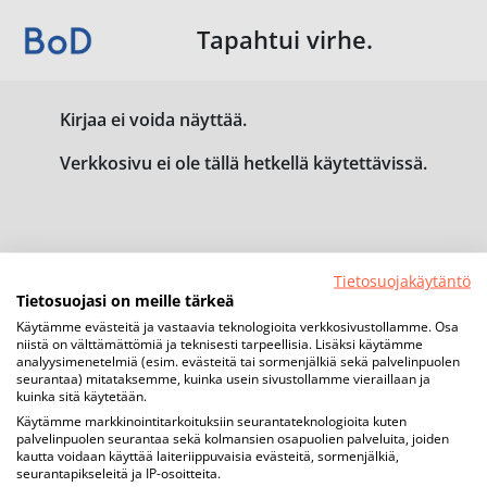
Tapahtui virhe.
Kirjaa ei voida näyttää.
Verkkosivu ei ole tällä hetkellä käytettävissä.
Tietosuojakäytäntö
Tietosuojasi on meille tärkeä
Käytämme evästeitä ja vastaavia teknologioita verkkosivustollamme. Osa
niistä on välttämättömiä ja teknisesti tarpeellisia. Lisäksi käytämme
analyysimenetelmiä (esim. evästeitä tai sormenjälkiä sekä palvelinpuolen
seurantaa) mitataksemme, kuinka usein sivustollamme vieraillaan ja
kuinka sitä käytetään.
Käytämme markkinointitarkoituksiin seurantateknologioita kuten
palvelinpuolen seurantaa sekä kolmansien osapuolien palveluita, joiden
kautta voidaan käyttää laiteriippuvaisia evästeitä, sormenjälkiä,
seurantapikseleitä ja IP-osoitteita.