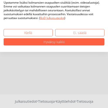
Upotamme lisäksi kolmansien osapuolten sisältöä (esim. videoalustoja).
Emme voi vaikuttaa kolmannen osapuolen suorittamaan tietojen
jatkokäsittelyyn tai mahdolliseen seurantaan. Asetuksillasi annat
suostumuksen edellä kuvattuihin prosesseihin. Vastaisuudessa voit
peruuttaa suostumuksesi. (
BoD Julkaisutiedot
)
Kiellä
Ei, säädä
Hyväksy kaikki
·
·
·
Julkaisutiedot
Tietosuoja
Käyttöehdot
Tietosuoja