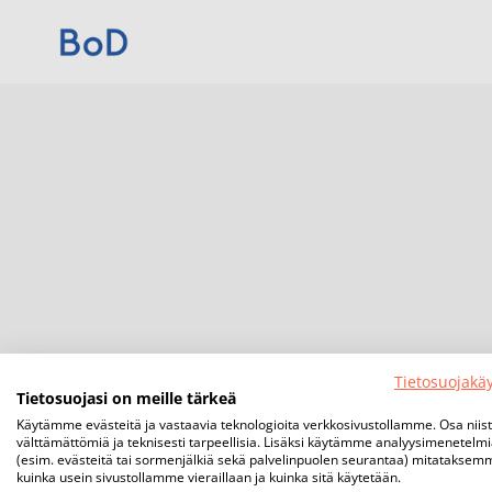
Tietosuojakä
Tietosuojasi on meille tärkeä
Käytämme evästeitä ja vastaavia teknologioita verkkosivustollamme. Osa niis
välttämättömiä ja teknisesti tarpeellisia. Lisäksi käytämme analyysimenetelm
(esim. evästeitä tai sormenjälkiä sekä palvelinpuolen seurantaa) mitataksem
kuinka usein sivustollamme vieraillaan ja kuinka sitä käytetään.