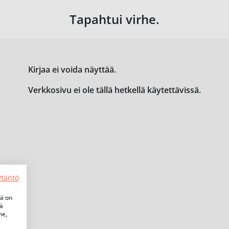
Tapahtui virhe.
Kirjaa ei voida näyttää.
Verkkosivu ei ole tällä hetkellä käytettävissä.
ytäntö
tä on
iä
me,