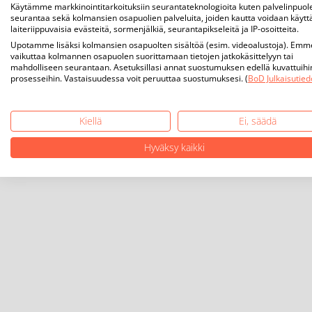
Käytämme markkinointitarkoituksiin seurantateknologioita kuten palvelinpuol
seurantaa sekä kolmansien osapuolien palveluita, joiden kautta voidaan käytt
laiteriippuvaisia evästeitä, sormenjälkiä, seurantapikseleitä ja IP-osoitteita.
Upotamme lisäksi kolmansien osapuolten sisältöä (esim. videoalustoja). Emm
vaikuttaa kolmannen osapuolen suorittamaan tietojen jatkokäsittelyyn tai
mahdolliseen seurantaan. Asetuksillasi annat suostumuksen edellä kuvattuihi
prosesseihin. Vastaisuudessa voit peruuttaa suostumuksesi. (
BoD Julkaisutied
Kiellä
Ei, säädä
Hyväksy kaikki