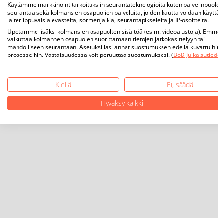
Käytämme markkinointitarkoituksiin seurantateknologioita kuten palvelinpuol
seurantaa sekä kolmansien osapuolien palveluita, joiden kautta voidaan käytt
laiteriippuvaisia evästeitä, sormenjälkiä, seurantapikseleitä ja IP-osoitteita.
Upotamme lisäksi kolmansien osapuolten sisältöä (esim. videoalustoja). Emm
vaikuttaa kolmannen osapuolen suorittamaan tietojen jatkokäsittelyyn tai
mahdolliseen seurantaan. Asetuksillasi annat suostumuksen edellä kuvattuihi
prosesseihin. Vastaisuudessa voit peruuttaa suostumuksesi. (
BoD Julkaisutied
Kiellä
Ei, säädä
Hyväksy kaikki