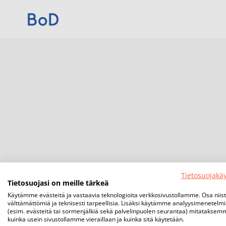
Tietosuojakä
Tietosuojasi on meille tärkeä
Käytämme evästeitä ja vastaavia teknologioita verkkosivustollamme. Osa niis
välttämättömiä ja teknisesti tarpeellisia. Lisäksi käytämme analyysimenetelm
(esim. evästeitä tai sormenjälkiä sekä palvelinpuolen seurantaa) mitataksem
kuinka usein sivustollamme vieraillaan ja kuinka sitä käytetään.