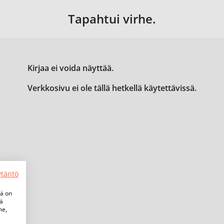
Tapahtui virhe.
Kirjaa ei voida näyttää.
Verkkosivu ei ole tällä hetkellä käytettävissä.
ytäntö
tä on
iä
me,