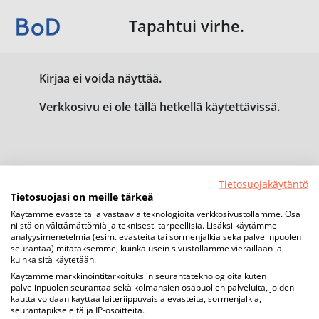
Tapahtui virhe.
Kirjaa ei voida näyttää.
Verkkosivu ei ole tällä hetkellä käytettävissä.
Tietosuojakäytäntö
Tietosuojasi on meille tärkeä
Käytämme evästeitä ja vastaavia teknologioita verkkosivustollamme. Osa
niistä on välttämättömiä ja teknisesti tarpeellisia. Lisäksi käytämme
analyysimenetelmiä (esim. evästeitä tai sormenjälkiä sekä palvelinpuolen
seurantaa) mitataksemme, kuinka usein sivustollamme vieraillaan ja
kuinka sitä käytetään.
Käytämme markkinointitarkoituksiin seurantateknologioita kuten
palvelinpuolen seurantaa sekä kolmansien osapuolien palveluita, joiden
kautta voidaan käyttää laiteriippuvaisia evästeitä, sormenjälkiä,
seurantapikseleitä ja IP-osoitteita.