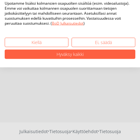
Upotamme lisäksi kolmansien osapuolten sisältöä (esim. videoalustoja).
Emme voi vaikuttaa kolmannen osapuolen suorittamaan tietojen
jatkokäsittelyyn tai mahdolliseen seurantaan. Asetuksillasi annat
suostumuksen edellä kuvattuihin prosesseihin. Vastaisuudessa voit
peruuttaa suostumuksesi. (
BoD Julkaisutiedot
)
Kiellä
Ei, säädä
Hyväksy kaikki
·
·
·
Julkaisutiedot
Tietosuoja
Käyttöehdot
Tietosuoja