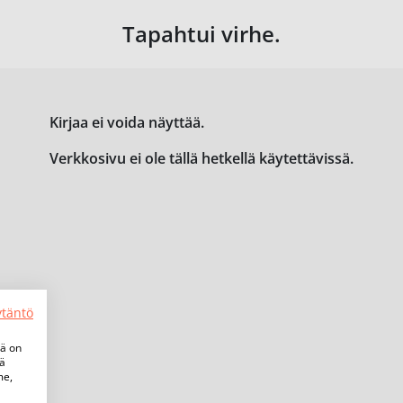
Tapahtui virhe.
Kirjaa ei voida näyttää.
Verkkosivu ei ole tällä hetkellä käytettävissä.
ytäntö
tä on
iä
me,