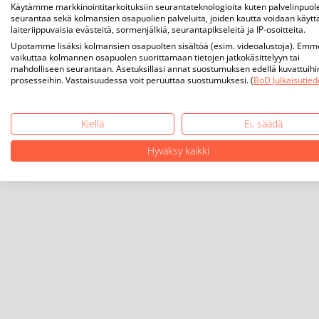
Käytämme markkinointitarkoituksiin seurantateknologioita kuten palvelinpuol
seurantaa sekä kolmansien osapuolien palveluita, joiden kautta voidaan käytt
laiteriippuvaisia evästeitä, sormenjälkiä, seurantapikseleitä ja IP-osoitteita.
Upotamme lisäksi kolmansien osapuolten sisältöä (esim. videoalustoja). Emm
vaikuttaa kolmannen osapuolen suorittamaan tietojen jatkokäsittelyyn tai
mahdolliseen seurantaan. Asetuksillasi annat suostumuksen edellä kuvattuihi
prosesseihin. Vastaisuudessa voit peruuttaa suostumuksesi. (
BoD Julkaisutied
Kiellä
Ei, säädä
Hyväksy kaikki