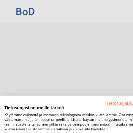
Tietosuojakä
Tietosuojasi on meille tärkeä
Käytämme evästeitä ja vastaavia teknologioita verkkosivustollamme. Osa niis
välttämättömiä ja teknisesti tarpeellisia. Lisäksi käytämme analyysimenetelm
(esim. evästeitä tai sormenjälkiä sekä palvelinpuolen seurantaa) mitataksem
kuinka usein sivustollamme vieraillaan ja kuinka sitä käytetään.