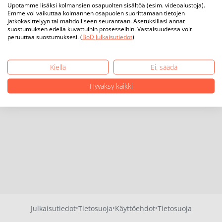
Upotamme lisäksi kolmansien osapuolten sisältöä (esim. videoalustoja).
Emme voi vaikuttaa kolmannen osapuolen suorittamaan tietojen
jatkokäsittelyyn tai mahdolliseen seurantaan. Asetuksillasi annat
suostumuksen edellä kuvattuihin prosesseihin. Vastaisuudessa voit
peruuttaa suostumuksesi. (
BoD Julkaisutiedot
)
Kiellä
Ei, säädä
Hyväksy kaikki
·
·
·
Julkaisutiedot
Tietosuoja
Käyttöehdot
Tietosuoja