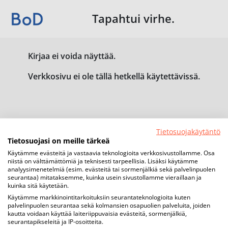
Tapahtui virhe.
Kirjaa ei voida näyttää.
Verkkosivu ei ole tällä hetkellä käytettävissä.
Tietosuojakäytäntö
Tietosuojasi on meille tärkeä
Käytämme evästeitä ja vastaavia teknologioita verkkosivustollamme. Osa
niistä on välttämättömiä ja teknisesti tarpeellisia. Lisäksi käytämme
analyysimenetelmiä (esim. evästeitä tai sormenjälkiä sekä palvelinpuolen
seurantaa) mitataksemme, kuinka usein sivustollamme vieraillaan ja
kuinka sitä käytetään.
Käytämme markkinointitarkoituksiin seurantateknologioita kuten
palvelinpuolen seurantaa sekä kolmansien osapuolien palveluita, joiden
kautta voidaan käyttää laiteriippuvaisia evästeitä, sormenjälkiä,
seurantapikseleitä ja IP-osoitteita.