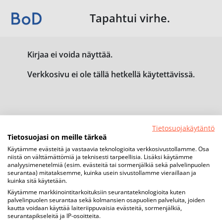
Tapahtui virhe.
Kirjaa ei voida näyttää.
Verkkosivu ei ole tällä hetkellä käytettävissä.
Tietosuojakäytäntö
Tietosuojasi on meille tärkeä
Käytämme evästeitä ja vastaavia teknologioita verkkosivustollamme. Osa
niistä on välttämättömiä ja teknisesti tarpeellisia. Lisäksi käytämme
analyysimenetelmiä (esim. evästeitä tai sormenjälkiä sekä palvelinpuolen
seurantaa) mitataksemme, kuinka usein sivustollamme vieraillaan ja
kuinka sitä käytetään.
Käytämme markkinointitarkoituksiin seurantateknologioita kuten
palvelinpuolen seurantaa sekä kolmansien osapuolien palveluita, joiden
kautta voidaan käyttää laiteriippuvaisia evästeitä, sormenjälkiä,
seurantapikseleitä ja IP-osoitteita.