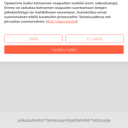
Upotamme lisäksi kolmansien osapuolten sisältöä (esim. videoalustoja).
Emme voi vaikuttaa kolmannen osapuolen suorittamaan tietojen
jatkokäsittelyyn tai mahdolliseen seurantaan. Asetuksillasi annat
suostumuksen edellä kuvattuihin prosesseihin. Vastaisuudessa voit
peruuttaa suostumuksesi. (
BoD Julkaisutiedot
)
Kiellä
Ei, säädä
Hyväksy kaikki
·
·
·
Julkaisutiedot
Tietosuoja
Käyttöehdot
Tietosuoja