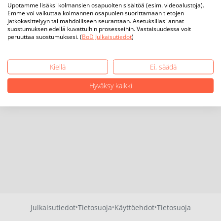
Upotamme lisäksi kolmansien osapuolten sisältöä (esim. videoalustoja).
Emme voi vaikuttaa kolmannen osapuolen suorittamaan tietojen
jatkokäsittelyyn tai mahdolliseen seurantaan. Asetuksillasi annat
suostumuksen edellä kuvattuihin prosesseihin. Vastaisuudessa voit
peruuttaa suostumuksesi. (
BoD Julkaisutiedot
)
Kiellä
Ei, säädä
Hyväksy kaikki
·
·
·
Julkaisutiedot
Tietosuoja
Käyttöehdot
Tietosuoja