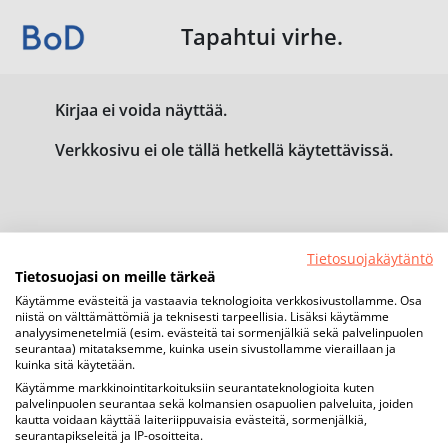
Tapahtui virhe.
Kirjaa ei voida näyttää.
Verkkosivu ei ole tällä hetkellä käytettävissä.
Tietosuojakäytäntö
Tietosuojasi on meille tärkeä
Käytämme evästeitä ja vastaavia teknologioita verkkosivustollamme. Osa
niistä on välttämättömiä ja teknisesti tarpeellisia. Lisäksi käytämme
analyysimenetelmiä (esim. evästeitä tai sormenjälkiä sekä palvelinpuolen
seurantaa) mitataksemme, kuinka usein sivustollamme vieraillaan ja
kuinka sitä käytetään.
Käytämme markkinointitarkoituksiin seurantateknologioita kuten
palvelinpuolen seurantaa sekä kolmansien osapuolien palveluita, joiden
kautta voidaan käyttää laiteriippuvaisia evästeitä, sormenjälkiä,
seurantapikseleitä ja IP-osoitteita.