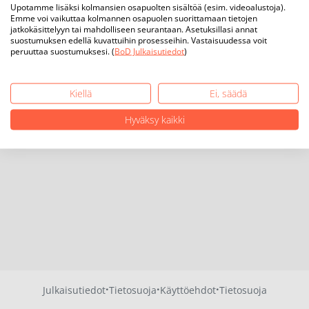
Upotamme lisäksi kolmansien osapuolten sisältöä (esim. videoalustoja).
Emme voi vaikuttaa kolmannen osapuolen suorittamaan tietojen
jatkokäsittelyyn tai mahdolliseen seurantaan. Asetuksillasi annat
suostumuksen edellä kuvattuihin prosesseihin. Vastaisuudessa voit
peruuttaa suostumuksesi. (
BoD Julkaisutiedot
)
Kiellä
Ei, säädä
Hyväksy kaikki
·
·
·
Julkaisutiedot
Tietosuoja
Käyttöehdot
Tietosuoja