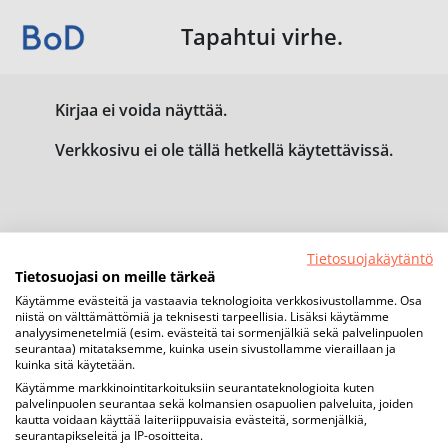
Tapahtui virhe.
Kirjaa ei voida näyttää.
Verkkosivu ei ole tällä hetkellä käytettävissä.
Tietosuojakäytäntö
Tietosuojasi on meille tärkeä
Käytämme evästeitä ja vastaavia teknologioita verkkosivustollamme. Osa
niistä on välttämättömiä ja teknisesti tarpeellisia. Lisäksi käytämme
analyysimenetelmiä (esim. evästeitä tai sormenjälkiä sekä palvelinpuolen
seurantaa) mitataksemme, kuinka usein sivustollamme vieraillaan ja
kuinka sitä käytetään.
Käytämme markkinointitarkoituksiin seurantateknologioita kuten
palvelinpuolen seurantaa sekä kolmansien osapuolien palveluita, joiden
kautta voidaan käyttää laiteriippuvaisia evästeitä, sormenjälkiä,
seurantapikseleitä ja IP-osoitteita.