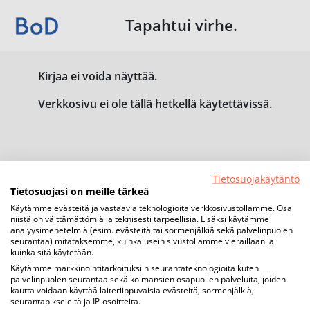
Tapahtui virhe.
Kirjaa ei voida näyttää.
Verkkosivu ei ole tällä hetkellä käytettävissä.
Tietosuojakäytäntö
Tietosuojasi on meille tärkeä
Käytämme evästeitä ja vastaavia teknologioita verkkosivustollamme. Osa
niistä on välttämättömiä ja teknisesti tarpeellisia. Lisäksi käytämme
analyysimenetelmiä (esim. evästeitä tai sormenjälkiä sekä palvelinpuolen
seurantaa) mitataksemme, kuinka usein sivustollamme vieraillaan ja
kuinka sitä käytetään.
Käytämme markkinointitarkoituksiin seurantateknologioita kuten
palvelinpuolen seurantaa sekä kolmansien osapuolien palveluita, joiden
kautta voidaan käyttää laiteriippuvaisia evästeitä, sormenjälkiä,
seurantapikseleitä ja IP-osoitteita.