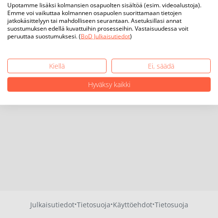
Upotamme lisäksi kolmansien osapuolten sisältöä (esim. videoalustoja).
Emme voi vaikuttaa kolmannen osapuolen suorittamaan tietojen
jatkokäsittelyyn tai mahdolliseen seurantaan. Asetuksillasi annat
suostumuksen edellä kuvattuihin prosesseihin. Vastaisuudessa voit
peruuttaa suostumuksesi. (
BoD Julkaisutiedot
)
Kiellä
Ei, säädä
Hyväksy kaikki
·
·
·
Julkaisutiedot
Tietosuoja
Käyttöehdot
Tietosuoja