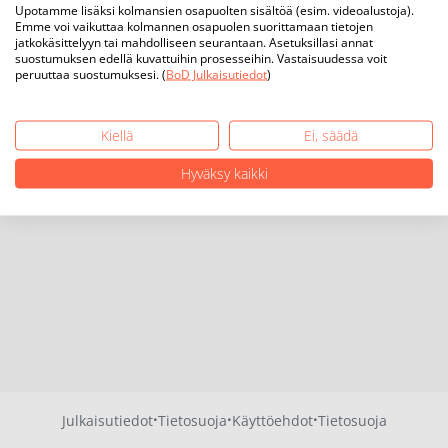
Upotamme lisäksi kolmansien osapuolten sisältöä (esim. videoalustoja).
Emme voi vaikuttaa kolmannen osapuolen suorittamaan tietojen
jatkokäsittelyyn tai mahdolliseen seurantaan. Asetuksillasi annat
suostumuksen edellä kuvattuihin prosesseihin. Vastaisuudessa voit
peruuttaa suostumuksesi. (
BoD Julkaisutiedot
)
Kiellä
Ei, säädä
Hyväksy kaikki
·
·
·
Julkaisutiedot
Tietosuoja
Käyttöehdot
Tietosuoja