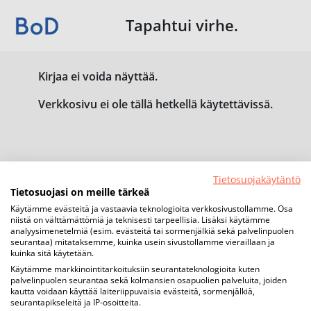
Tapahtui virhe.
Kirjaa ei voida näyttää.
Verkkosivu ei ole tällä hetkellä käytettävissä.
Tietosuojakäytäntö
Tietosuojasi on meille tärkeä
Käytämme evästeitä ja vastaavia teknologioita verkkosivustollamme. Osa
niistä on välttämättömiä ja teknisesti tarpeellisia. Lisäksi käytämme
analyysimenetelmiä (esim. evästeitä tai sormenjälkiä sekä palvelinpuolen
seurantaa) mitataksemme, kuinka usein sivustollamme vieraillaan ja
kuinka sitä käytetään.
Käytämme markkinointitarkoituksiin seurantateknologioita kuten
palvelinpuolen seurantaa sekä kolmansien osapuolien palveluita, joiden
kautta voidaan käyttää laiteriippuvaisia evästeitä, sormenjälkiä,
seurantapikseleitä ja IP-osoitteita.