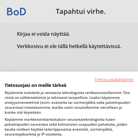
Tapahtui virhe.
Kirjaa ei voida näyttää.
Verkkosivu ei ole tällä hetkellä käytettävissä.
Tietosuojakäytäntö
Tietosuojasi on meille tärkeä
Käytämme evästeitä ja vastaavia teknologioita verkkosivustollamme. Osa
niistä on välttämättömiä ja teknisesti tarpeellisia. Lisäksi käytämme
analyysimenetelmiä (esim. evästeitä tai sormenjälkiä sekä palvelinpuolen
seurantaa) mitataksemme, kuinka usein sivustollamme vieraillaan ja
kuinka sitä käytetään.
Käytämme markkinointitarkoituksiin seurantateknologioita kuten
palvelinpuolen seurantaa sekä kolmansien osapuolien palveluita, joiden
kautta voidaan käyttää laiteriippuvaisia evästeitä, sormenjälkiä,
seurantapikseleitä ja IP-osoitteita.