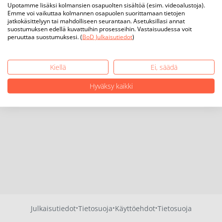
Upotamme lisäksi kolmansien osapuolten sisältöä (esim. videoalustoja).
Emme voi vaikuttaa kolmannen osapuolen suorittamaan tietojen
jatkokäsittelyyn tai mahdolliseen seurantaan. Asetuksillasi annat
suostumuksen edellä kuvattuihin prosesseihin. Vastaisuudessa voit
peruuttaa suostumuksesi. (
BoD Julkaisutiedot
)
Kiellä
Ei, säädä
Hyväksy kaikki
·
·
·
Julkaisutiedot
Tietosuoja
Käyttöehdot
Tietosuoja