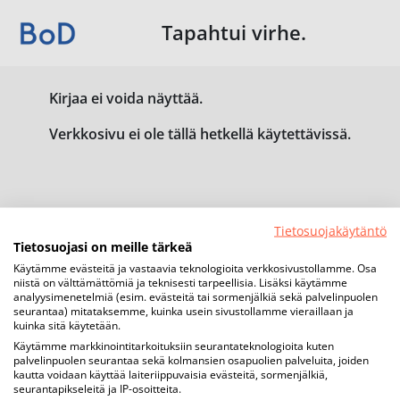
Tapahtui virhe.
Kirjaa ei voida näyttää.
Verkkosivu ei ole tällä hetkellä käytettävissä.
Tietosuojakäytäntö
Tietosuojasi on meille tärkeä
Käytämme evästeitä ja vastaavia teknologioita verkkosivustollamme. Osa
niistä on välttämättömiä ja teknisesti tarpeellisia. Lisäksi käytämme
analyysimenetelmiä (esim. evästeitä tai sormenjälkiä sekä palvelinpuolen
seurantaa) mitataksemme, kuinka usein sivustollamme vieraillaan ja
kuinka sitä käytetään.
Käytämme markkinointitarkoituksiin seurantateknologioita kuten
palvelinpuolen seurantaa sekä kolmansien osapuolien palveluita, joiden
kautta voidaan käyttää laiteriippuvaisia evästeitä, sormenjälkiä,
seurantapikseleitä ja IP-osoitteita.