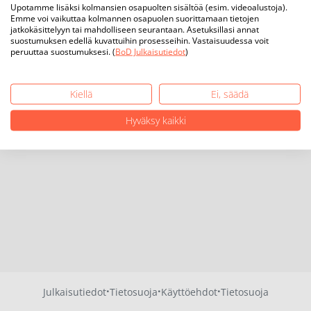
Upotamme lisäksi kolmansien osapuolten sisältöä (esim. videoalustoja).
Emme voi vaikuttaa kolmannen osapuolen suorittamaan tietojen
jatkokäsittelyyn tai mahdolliseen seurantaan. Asetuksillasi annat
suostumuksen edellä kuvattuihin prosesseihin. Vastaisuudessa voit
peruuttaa suostumuksesi. (
BoD Julkaisutiedot
)
Kiellä
Ei, säädä
Hyväksy kaikki
·
·
·
Julkaisutiedot
Tietosuoja
Käyttöehdot
Tietosuoja