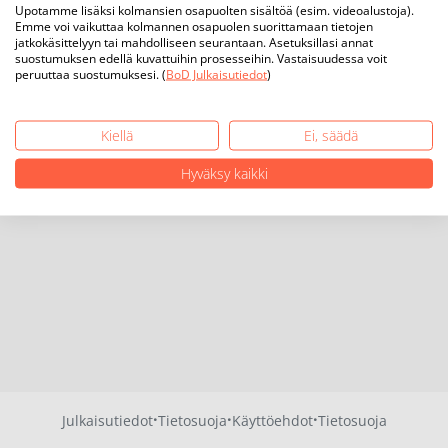
Upotamme lisäksi kolmansien osapuolten sisältöä (esim. videoalustoja).
Emme voi vaikuttaa kolmannen osapuolen suorittamaan tietojen
jatkokäsittelyyn tai mahdolliseen seurantaan. Asetuksillasi annat
suostumuksen edellä kuvattuihin prosesseihin. Vastaisuudessa voit
peruuttaa suostumuksesi. (
BoD Julkaisutiedot
)
Kiellä
Ei, säädä
Hyväksy kaikki
·
·
·
Julkaisutiedot
Tietosuoja
Käyttöehdot
Tietosuoja