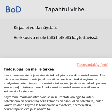
Tapahtui virhe.
Kirjaa ei voida näyttää.
Verkkosivu ei ole tällä hetkellä käytettävissä.
Tietosuojakäytäntö
Tietosuojasi on meille tärkeä
Käytämme evästeitä ja vastaavia teknologioita verkkosivustollamme. Osa
niistä on välttämättömiä ja teknisesti tarpeellisia. Lisäksi käytämme
analyysimenetelmiä (esim. evästeitä tai sormenjälkiä sekä palvelinpuolen
seurantaa) mitataksemme, kuinka usein sivustollamme vieraillaan ja
kuinka sitä käytetään.
Käytämme markkinointitarkoituksiin seurantateknologioita kuten
palvelinpuolen seurantaa sekä kolmansien osapuolien palveluita, joiden
kautta voidaan käyttää laiteriippuvaisia evästeitä, sormenjälkiä,
seurantapikseleitä ja IP-osoitteita.