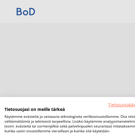
Tietosuojakä
Tietosuojasi on meille tärkeä
Käytämme evästeitä ja vastaavia teknologioita verkkosivustollamme. Osa niis
välttämättömiä ja teknisesti tarpeellisia. Lisäksi käytämme analyysimenetelm
(esim. evästeitä tai sormenjälkiä sekä palvelinpuolen seurantaa) mitataksem
kuinka usein sivustollamme vieraillaan ja kuinka sitä käytetään.