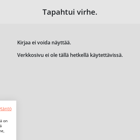
Tapahtui virhe.
Kirjaa ei voida näyttää.
Verkkosivu ei ole tällä hetkellä käytettävissä.
ytäntö
tä on
iä
me,