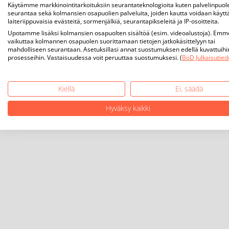
Käytämme markkinointitarkoituksiin seurantateknologioita kuten palvelinpuol
seurantaa sekä kolmansien osapuolien palveluita, joiden kautta voidaan käytt
laiteriippuvaisia evästeitä, sormenjälkiä, seurantapikseleitä ja IP-osoitteita.
Upotamme lisäksi kolmansien osapuolten sisältöä (esim. videoalustoja). Emm
vaikuttaa kolmannen osapuolen suorittamaan tietojen jatkokäsittelyyn tai
mahdolliseen seurantaan. Asetuksillasi annat suostumuksen edellä kuvattuihi
prosesseihin. Vastaisuudessa voit peruuttaa suostumuksesi. (
BoD Julkaisutied
Kiellä
Ei, säädä
Hyväksy kaikki