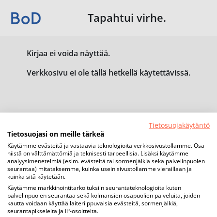
Tapahtui virhe.
Kirjaa ei voida näyttää.
Verkkosivu ei ole tällä hetkellä käytettävissä.
Tietosuojakäytäntö
Tietosuojasi on meille tärkeä
Käytämme evästeitä ja vastaavia teknologioita verkkosivustollamme. Osa
niistä on välttämättömiä ja teknisesti tarpeellisia. Lisäksi käytämme
analyysimenetelmiä (esim. evästeitä tai sormenjälkiä sekä palvelinpuolen
seurantaa) mitataksemme, kuinka usein sivustollamme vieraillaan ja
kuinka sitä käytetään.
Käytämme markkinointitarkoituksiin seurantateknologioita kuten
palvelinpuolen seurantaa sekä kolmansien osapuolien palveluita, joiden
kautta voidaan käyttää laiteriippuvaisia evästeitä, sormenjälkiä,
seurantapikseleitä ja IP-osoitteita.