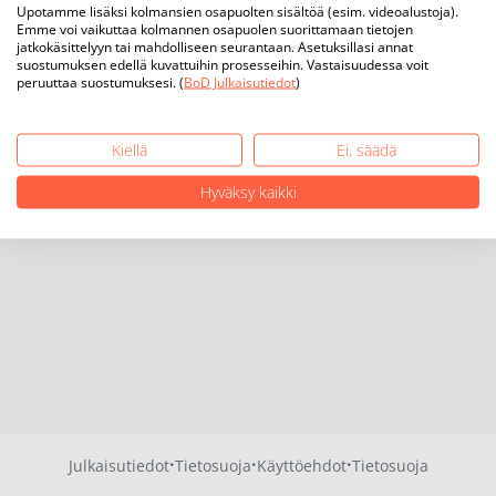
Upotamme lisäksi kolmansien osapuolten sisältöä (esim. videoalustoja).
Emme voi vaikuttaa kolmannen osapuolen suorittamaan tietojen
jatkokäsittelyyn tai mahdolliseen seurantaan. Asetuksillasi annat
suostumuksen edellä kuvattuihin prosesseihin. Vastaisuudessa voit
peruuttaa suostumuksesi. (
BoD Julkaisutiedot
)
Kiellä
Ei, säädä
Hyväksy kaikki
·
·
·
Julkaisutiedot
Tietosuoja
Käyttöehdot
Tietosuoja