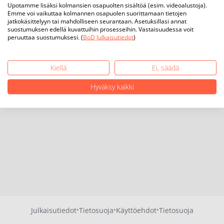
Upotamme lisäksi kolmansien osapuolten sisältöä (esim. videoalustoja).
Emme voi vaikuttaa kolmannen osapuolen suorittamaan tietojen
jatkokäsittelyyn tai mahdolliseen seurantaan. Asetuksillasi annat
suostumuksen edellä kuvattuihin prosesseihin. Vastaisuudessa voit
peruuttaa suostumuksesi. (
BoD Julkaisutiedot
)
Kiellä
Ei, säädä
Hyväksy kaikki
·
·
·
Julkaisutiedot
Tietosuoja
Käyttöehdot
Tietosuoja