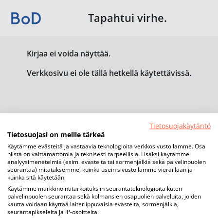
Tapahtui virhe.
Kirjaa ei voida näyttää.
Verkkosivu ei ole tällä hetkellä käytettävissä.
Tietosuojakäytäntö
Tietosuojasi on meille tärkeä
Käytämme evästeitä ja vastaavia teknologioita verkkosivustollamme. Osa
niistä on välttämättömiä ja teknisesti tarpeellisia. Lisäksi käytämme
analyysimenetelmiä (esim. evästeitä tai sormenjälkiä sekä palvelinpuolen
seurantaa) mitataksemme, kuinka usein sivustollamme vieraillaan ja
kuinka sitä käytetään.
Käytämme markkinointitarkoituksiin seurantateknologioita kuten
palvelinpuolen seurantaa sekä kolmansien osapuolien palveluita, joiden
kautta voidaan käyttää laiteriippuvaisia evästeitä, sormenjälkiä,
seurantapikseleitä ja IP-osoitteita.