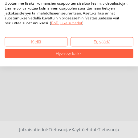
Upotamme lisäksi kolmansien osapuolten sisältöä (esim. videoalustoja).
Emme voi vaikuttaa kolmannen osapuolen suorittamaan tietojen
jatkokäsittelyyn tai mahdolliseen seurantaan. Asetuksillasi annat
suostumuksen edellä kuvattuihin prosesseihin. Vastaisuudessa voit
peruuttaa suostumuksesi. (
BoD Julkaisutiedot
)
Kiellä
Ei, säädä
Hyväksy kaikki
·
·
·
Julkaisutiedot
Tietosuoja
Käyttöehdot
Tietosuoja