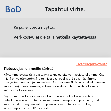
Tapahtui virhe.
Kirjaa ei voida näyttää.
Verkkosivu ei ole tällä hetkellä käytettävissä.
Tietosuojakäytäntö
Tietosuojasi on meille tärkeä
Käytämme evästeitä ja vastaavia teknologioita verkkosivustollamme. Osa
niistä on välttämättömiä ja teknisesti tarpeellisia. Lisäksi käytämme
analyysimenetelmiä (esim. evästeitä tai sormenjälkiä sekä palvelinpuolen
seurantaa) mitataksemme, kuinka usein sivustollamme vieraillaan ja
kuinka sitä käytetään.
Käytämme markkinointitarkoituksiin seurantateknologioita kuten
palvelinpuolen seurantaa sekä kolmansien osapuolien palveluita, joiden
kautta voidaan käyttää laiteriippuvaisia evästeitä, sormenjälkiä,
seurantapikseleitä ja IP-osoitteita.