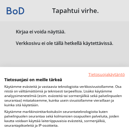
Tapahtui virhe.
Kirjaa ei voida näyttää.
Verkkosivu ei ole tällä hetkellä käytettävissä.
Tietosuojakäytäntö
Tietosuojasi on meille tärkeä
Käytämme evästeitä ja vastaavia teknologioita verkkosivustollamme. Osa
niistä on välttämättömiä ja teknisesti tarpeellisia. Lisäksi käytämme
analyysimenetelmiä (esim. evästeitä tai sormenjälkiä sekä palvelinpuolen
seurantaa) mitataksemme, kuinka usein sivustollamme vieraillaan ja
kuinka sitä käytetään.
Käytämme markkinointitarkoituksiin seurantateknologioita kuten
palvelinpuolen seurantaa sekä kolmansien osapuolien palveluita, joiden
kautta voidaan käyttää laiteriippuvaisia evästeitä, sormenjälkiä,
seurantapikseleitä ja IP-osoitteita.