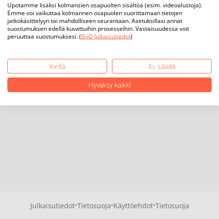
Upotamme lisäksi kolmansien osapuolten sisältöä (esim. videoalustoja).
Emme voi vaikuttaa kolmannen osapuolen suorittamaan tietojen
jatkokäsittelyyn tai mahdolliseen seurantaan. Asetuksillasi annat
suostumuksen edellä kuvattuihin prosesseihin. Vastaisuudessa voit
peruuttaa suostumuksesi. (
BoD Julkaisutiedot
)
Kiellä
Ei, säädä
Hyväksy kaikki
·
·
·
Julkaisutiedot
Tietosuoja
Käyttöehdot
Tietosuoja