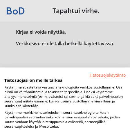
Tapahtui virhe.
Kirjaa ei voida näyttää.
Verkkosivu ei ole tällä hetkellä käytettävissä.
Tietosuojakäytäntö
Tietosuojasi on meille tärkeä
Käytämme evästeitä ja vastaavia teknologioita verkkosivustollamme. Osa
niistä on välttämättömiä ja teknisesti tarpeellisia. Lisäksi käytämme
analyysimenetelmiä (esim. evästeitä tai sormenjälkiä sekä palvelinpuolen
seurantaa) mitataksemme, kuinka usein sivustollamme vieraillaan ja
kuinka sitä käytetään.
Käytämme markkinointitarkoituksiin seurantateknologioita kuten
palvelinpuolen seurantaa sekä kolmansien osapuolien palveluita, joiden
kautta voidaan käyttää laiteriippuvaisia evästeitä, sormenjälkiä,
seurantapikseleitä ja IP-osoitteita.