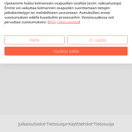
Upotamme lisäksi kolmansien osapuolten sisältöä (esim. videoalustoja).
Emme voi vaikuttaa kolmannen osapuolen suorittamaan tietojen
jatkokäsittelyyn tai mahdolliseen seurantaan. Asetuksillasi annat
suostumuksen edellä kuvattuihin prosesseihin. Vastaisuudessa voit
peruuttaa suostumuksesi. (
BoD Julkaisutiedot
)
Kiellä
Ei, säädä
Hyväksy kaikki
·
·
·
Julkaisutiedot
Tietosuoja
Käyttöehdot
Tietosuoja