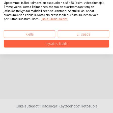
Upotamme lisäksi kolmansien osapuolten sisältöä (esim. videoalustoja).
Emme voi vaikuttaa kolmannen osapuolen suorittamaan tietojen
jatkokäsittelyyn tai mahdolliseen seurantaan. Asetuksillasi annat
suostumuksen edellä kuvattuihin prosesseihin. Vastaisuudessa voit
peruuttaa suostumuksesi. (
BoD Julkaisutiedot
)
Kiellä
Ei, säädä
Hyväksy kaikki
·
·
·
Julkaisutiedot
Tietosuoja
Käyttöehdot
Tietosuoja