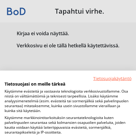
Tapahtui virhe.
Kirjaa ei voida näyttää.
Verkkosivu ei ole tällä hetkellä käytettävissä.
Tietosuojakäytäntö
Tietosuojasi on meille tärkeä
Käytämme evästeitä ja vastaavia teknologioita verkkosivustollamme. Osa
niistä on välttämättömiä ja teknisesti tarpeellisia. Lisäksi käytämme
analyysimenetelmiä (esim. evästeitä tai sormenjälkiä sekä palvelinpuolen
seurantaa) mitataksemme, kuinka usein sivustollamme vieraillaan ja
kuinka sitä käytetään.
Käytämme markkinointitarkoituksiin seurantateknologioita kuten
palvelinpuolen seurantaa sekä kolmansien osapuolien palveluita, joiden
kautta voidaan käyttää laiteriippuvaisia evästeitä, sormenjälkiä,
seurantapikseleitä ja IP-osoitteita.